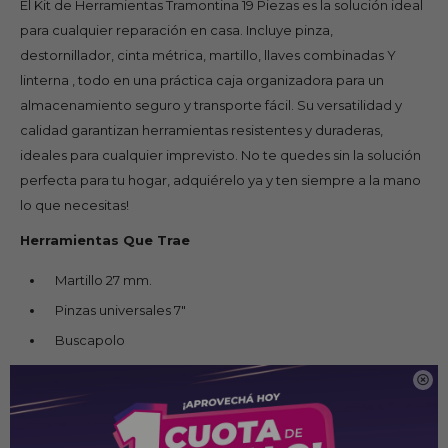
El Kit de Herramientas Tramontina 19 Piezas es la solución ideal
para cualquier reparación en casa. Incluye pinza,
destornillador, cinta métrica, martillo, llaves combinadas Y
linterna , todo en una práctica caja organizadora para un
almacenamiento seguro y transporte fácil. Su versatilidad y
calidad garantizan herramientas resistentes y duraderas,
ideales para cualquier imprevisto. No te quedes sin la solución
perfecta para tu hogar, adquiérelo ya y ten siempre a la mano
lo que necesitas!
Herramientas Que Trae
Martillo 27 mm.
Pinzas universales 7"
Buscapolo
Juego de 6 piezas de Desarmadores 3 planos 3 estrellas

Juego de 5 piezas Llaves Combinadas 10, 11, 12, 13 y 14 mm.
Cinta Metrica