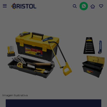


Imagen Ilustrativa