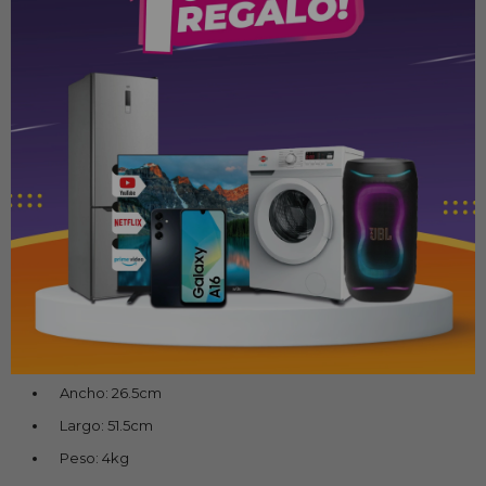
Cutter
Linterna plástica
Arco de sierra fijo 12"
Caja de herramientas plástica 20"
Caracteristicas de la caja
Cuerpo inyectado en plástico de alta resistencia
Cerradura de plástico
Bisagra con perno pasante en acero
Tamaño: 43cm
Capacidad de carga: 10 kg
Altura: 24.5cm
Ancho: 26.5cm
Largo: 51.5cm
Peso: 4kg