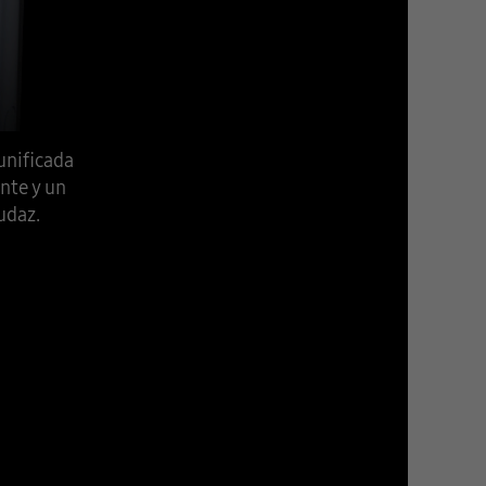
unificada
nte y un
udaz.