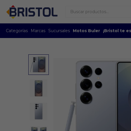
Categorías
Marcas
Sucursales
Motos Buler
¡Bristol te 