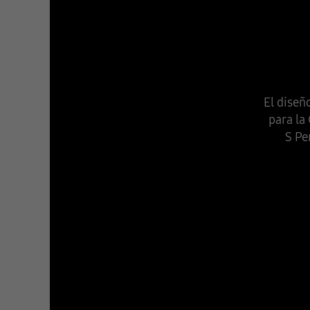
El diseñ
para la
S Pe