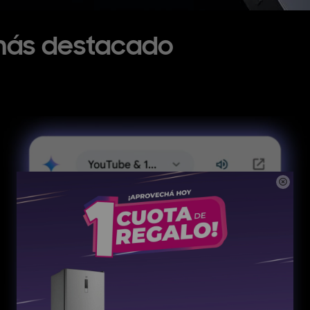
 más destacado
