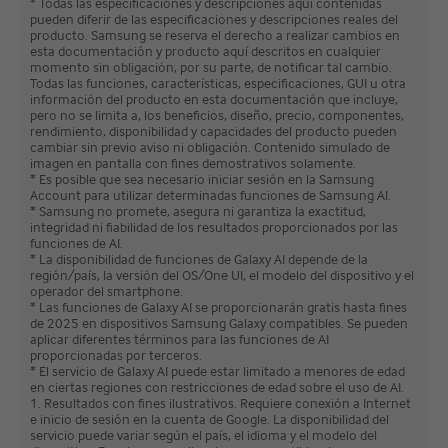
* Todas las especificaciones y descripciones aquí contenidas
pueden diferir de las especificaciones y descripciones reales del
producto. Samsung se reserva el derecho a realizar cambios en
esta documentación y producto aquí descritos en cualquier
momento sin obligación, por su parte, de notificar tal cambio.
Todas las funciones, características, especificaciones, GUI u otra
información del producto en esta documentación que incluye,
pero no se limita a, los beneficios, diseño, precio, componentes,
rendimiento, disponibilidad y capacidades del producto pueden
cambiar sin previo aviso ni obligación. Contenido simulado de
imagen en pantalla con fines demostrativos solamente.
* Es posible que sea necesario iniciar sesión en la Samsung
Account para utilizar determinadas funciones de Samsung AI.
* Samsung no promete, asegura ni garantiza la exactitud,
integridad ni fiabilidad de los resultados proporcionados por las
funciones de AI.
* La disponibilidad de funciones de Galaxy AI depende de la
región/país, la versión del OS/One UI, el modelo del dispositivo y el
operador del smartphone.
* Las funciones de Galaxy AI se proporcionarán gratis hasta fines
de 2025 en dispositivos Samsung Galaxy compatibles. Se pueden
aplicar diferentes términos para las funciones de AI
proporcionadas por terceros.
* El servicio de Galaxy AI puede estar limitado a menores de edad
en ciertas regiones con restricciones de edad sobre el uso de AI.
1. Resultados con fines ilustrativos. Requiere conexión a Internet
e inicio de sesión en la cuenta de Google. La disponibilidad del
servicio puede variar según el país, el idioma y el modelo del