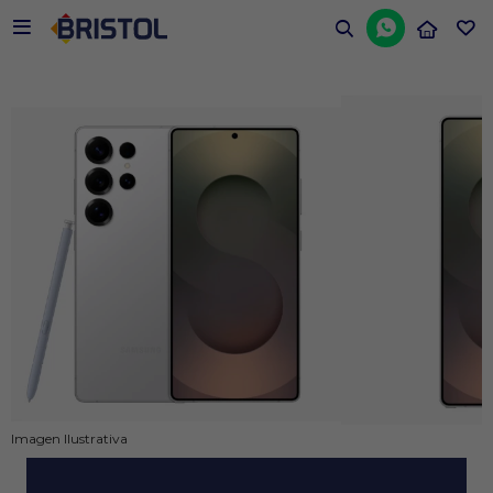


Imagen Ilustrativa