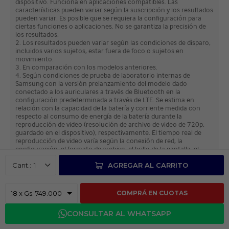
dispositivo. Funciona en aplicaciones compatibles. Las
características pueden variar según la suscripción y los resultados
pueden variar. Es posible que se requiera la configuración para
ciertas funciones o aplicaciones. No se garantiza la precisión de
los resultados.
2. Los resultados pueden variar según las condiciones de disparo,
incluidos varios sujetos, estar fuera de foco o sujetos en
movimiento.
3. En comparación con los modelos anteriores.
4. Según condiciones de prueba de laboratorio internas de
Samsung con la versión prelanzamiento del modelo dado
conectado a los auriculares a través de Bluetooth en la
configuración predeterminada a través de LTE. Se estima en
relación con la capacidad de la batería y corriente medida con
respecto al consumo de energía de la batería durante la
reproducción de video (resolución de archivo de video de 720p,
guardado en el dispositivo), respectivamente. El tiempo real de
reproducción de video varía según la conexión de red, la
configuración, el formato de archivo, el brillo de la pantalla, el
estado de la batería y muchos otros factores.
1
AGREGAR AL CARRITO
5. El titanio solo se aplica en el marco del dispositivo. El marco no
incluye las teclas de volumen y laterales.
6. La disponibilidad de los colores puede variar según el país o el
operador.
COMPRÁ EN CUOTAS
7. Corning® Gorilla® Armor 2 se aplica a la parte delantera y
posterior del dispositivo.
CONSULTAR AL WHATSAPP
8. Según las condiciones de prueba de laboratorio, puede
sumergirse en hasta 1,5 metros de agua dulce durante un