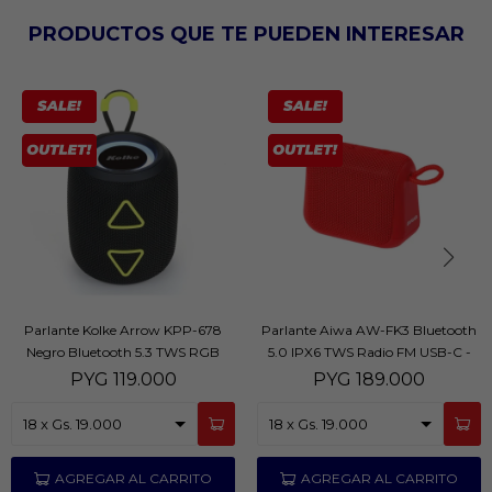
PRODUCTOS QUE TE PUEDEN INTERESAR
Parlante Kolke Arrow KPP-678
Parlante Aiwa AW-FK3 Bluetooth
Negro Bluetooth 5.3 TWS RGB
5.0 IPX6 TWS Radio FM USB-C -
Portátil - Negro
Rojo
PYG
119.000
PYG
189.000