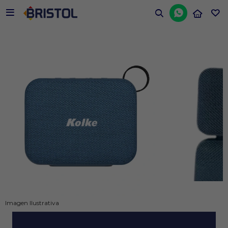


Imagen Ilustrativa