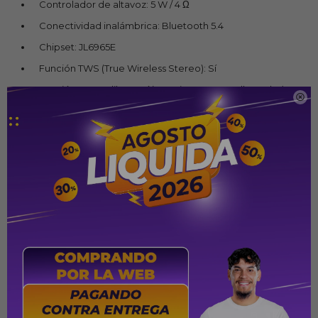
Controlador de altavoz: 5 W / 4 Ω
Conectividad inalámbrica: Bluetooth 5.4
Chipset: JL6965E
Función TWS (True Wireless Stereo): Sí
Función manos libres: Sí (permite contestar llamadas)

Resistencia al agua: IPX5
Batería: 3,7 V / 1.800 mAh
Autonomía: 6 a 8 horas (según el uso)
Tiempo de carga: Hasta 2 horas
Tiempo en espera: Hasta 200 horas
Conexiones:
Tarjeta microSD
Entrada auxiliar (AUX)
Puerto de carga: USB Tipo-C
Respuesta de frecuencia: 20 Hz – 20 kHz