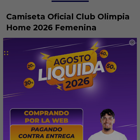
Camiseta Oficial Club Olimpia
Home 2026 Femenina
Confeccionada en un tejido técnico liviano y respirable,

garantiza frescura y libertad de movimiento en todo
momento. El diseño mantiene el icónico color blanco del
Olimpia, acompañado por una elegante franja frontal negra
con patrón cuadriculado que aporta un aspecto
contemporáneo y distintivo. El escudo oficial del club destaca
en el pecho, junto a la estrella dorada y tres estrellas plateadas
que celebran los mayores logros internacionales de la
institución.