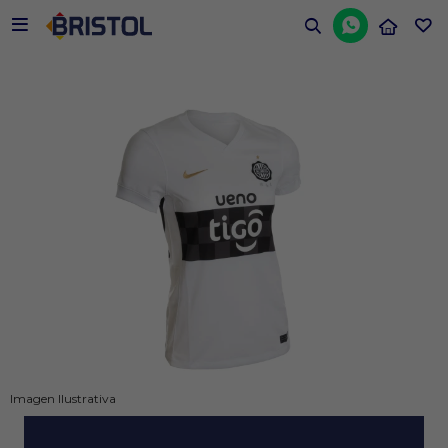


Imagen Ilustrativa