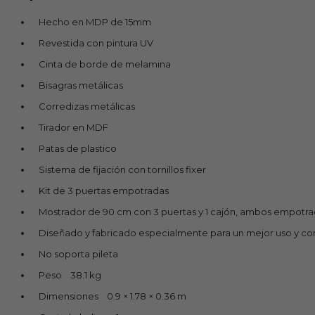
Hecho en MDP de 15mm
Revestida con pintura UV
Cinta de borde de melamina
Bisagras metálicas
Corredizas metálicas
Tirador en MDF
Patas de plastico
Sistema de fijación con tornillos fixer
Kit de 3 puertas empotradas
Mostrador de 90 cm con 3 puertas y 1 cajón, ambos empotr
Diseñado y fabricado especialmente para un mejor uso y c
No soporta pileta
Peso 38.1 kg
Dimensiones 0.9 × 1.78 × 0.36 m