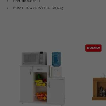
Cant. de bultos 1
Bulto 1 0.54 x 0.15 x 1.04 - 38,4 kg