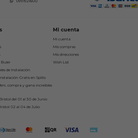
0991921600
s
Mi cuenta
Mi cuenta
s
Mis compras
s
Mis direcciones
 Buler
Wish List
les de Instalación
nstalación Gratis en Splits
Veni, compra y gana increíbles
ristol del 01 al 30 de Junio
ristol 02 al 04 de Julio