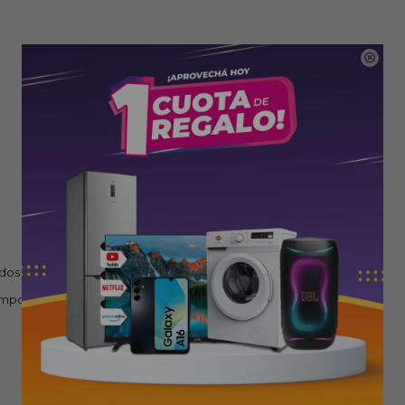

ados
omposición de espacio