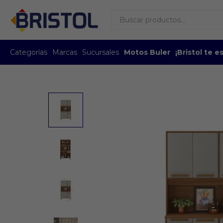
Categorías
Marcas
Sucursales
Motos Buler
¡Bristol te 