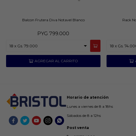
Balcon Frutera Diva Notavel Blanco
Rack No
PYG
799.000
Horario de atención
Lunes a viernes de 8 a 18hs
Sábados de 8 a 12hs





Post venta