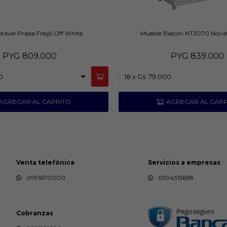
tável Prada Freijó Off White
Mueble Balcon NT3070 Novat
PYG
809.000
PYG
839.000
Venta telefónica
Servicios a empresas
0991670000
0994315698
Cobranzas