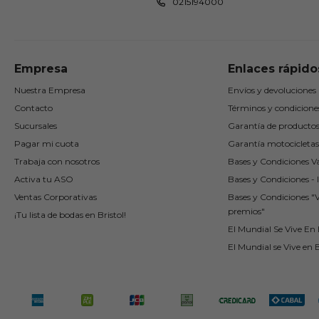
0215194000
Empresa
Enlaces rápido
Nuestra Empresa
Envíos y devoluciones
Contacto
Términos y condicione
Sucursales
Garantía de producto
Pagar mi cuota
Garantía motocicletas
Trabaja con nosotros
Bases y Condiciones Va
Activa tu ASO
Bases y Condiciones - I
Ventas Corporativas
Bases y Condiciones "
premios"
¡Tu lista de bodas en Bristol!
El Mundial Se Vive En B
El Mundial se Vive en B