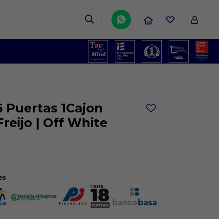

6 Puertas 1Cajon
reijo | Off White