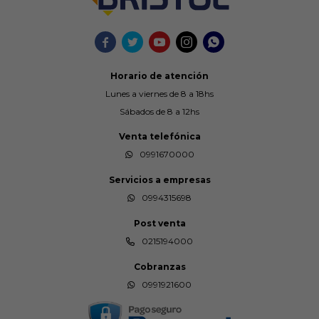





Horario de atención
Lunes a viernes de 8 a 18hs
Sábados de 8 a 12hs
Venta telefónica
0991670000
Servicios a empresas
0994315698
Post venta
0215194000
Cobranzas
0991921600