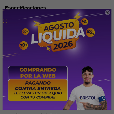
Especificaciones

Brillo: 4.800 ANSI lúmenes
Resolución nativa: 1024 × 768
Resolución máxima: 1920 × 1200
Relación de aspecto: 4:3 nativa / 16:9 compatible
Distancia de proyección: 60 cm a 12 m
Contraste: Hasta 20.000:1
Tecnologías: Acer ColorBoost3D, ColorSafe II y
LumiSense
Protección visual: Acer BlueLightShield
Corrección de imagen: Corrección de distorsión
Controles: Botones de configuración integrados
Conexiones: HDMI, RS-232, VGA IN, VGA OUT, Audio IN,
Audio OUT, Mini USB y Video