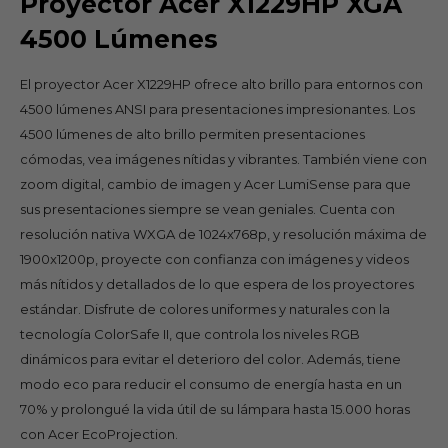
Proyector Acer X1229HP XGA
4500 Lúmenes
El proyector Acer X1229HP ofrece alto brillo para entornos con
4500 lúmenes ANSI para presentaciones impresionantes. Los
4500 lúmenes de alto brillo permiten presentaciones
cómodas, vea imágenes nítidas y vibrantes. También viene con
zoom digital, cambio de imagen y Acer LumiSense para que
sus presentaciones siempre se vean geniales. Cuenta con
resolución nativa WXGA de 1024x768p, y resolución máxima de
1900x1200p, proyecte con confianza con imágenes y videos
más nítidos y detallados de lo que espera de los proyectores
estándar. Disfrute de colores uniformes y naturales con la
tecnología ColorSafe II, que controla los niveles RGB
dinámicos para evitar el deterioro del color. Además, tiene
modo eco para reducir el consumo de energía hasta en un
70% y prolongué la vida útil de su lámpara hasta 15.000 horas
con Acer EcoProjection.