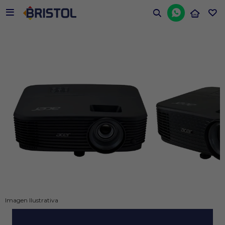


Imagen Ilustrativa