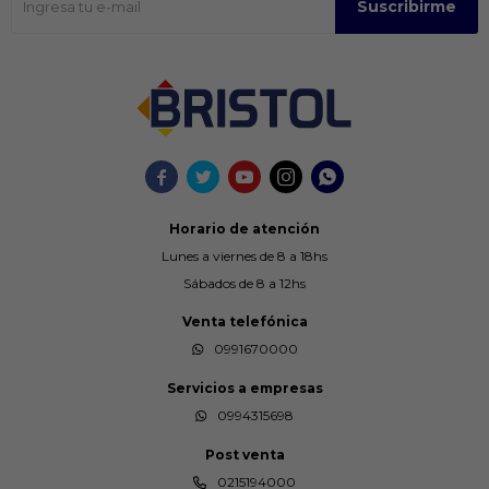
Suscribirme





Horario de atención
Lunes a viernes de 8 a 18hs
Sábados de 8 a 12hs
Venta telefónica
0991670000
Servicios a empresas
0994315698
Post venta
0215194000