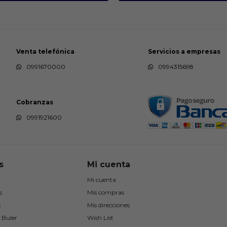
Venta telefónica
Servicios a empresas
0991670000
0994315698
Cobranzas
0991921600
s
Mi cuenta
Mi cuenta
s
Mis compras
s
Mis direcciones
 Buler
Wish List