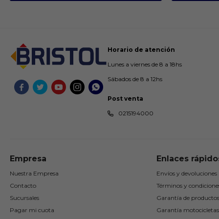
Horario de atención
Lunes a viernes de 8 a 18hs
Sábados de 8 a 12hs





Post venta
0215194000
Empresa
Enlaces rápido
Nuestra Empresa
Envíos y devoluciones
Contacto
Términos y condicione
Sucursales
Garantía de producto
Pagar mi cuota
Garantía motocicletas