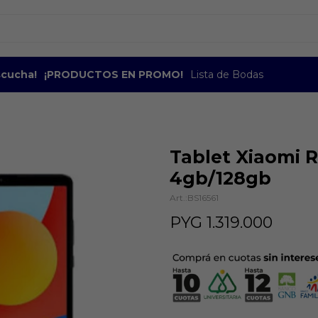
escucha!
¡PRODUCTOS EN PROMO!
Lista de Bodas
Tablet Xiaomi 
4gb/128gb
BS16561
PYG
1.319.000