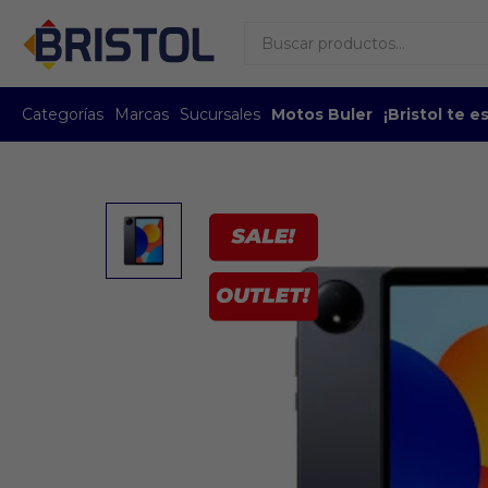
Categorías
Marcas
Sucursales
Motos Buler
¡Bristol te 