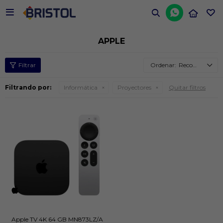


APPLE
Recomendados
Filtrando por:
Informática
Proyectores
Quitar filtros
Apple TV 4K 64 GB MN873LZ/A