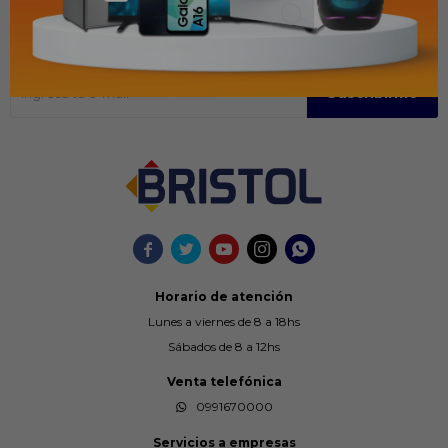
Recibir ofertas y promociones
Suscríbase para obtener información sobre productos y cupones
Suscribirme





Horario de atención
Lunes a viernes de 8 a 18hs
Sábados de 8 a 12hs
Venta telefónica
0991670000
Servicios a empresas