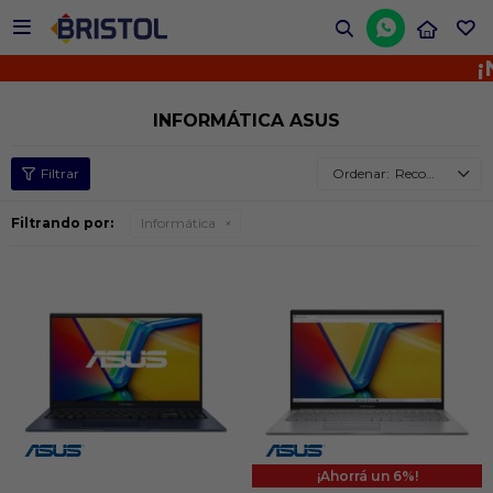


¡No 
INFORMÁTICA ASUS
Recomendados
Filtrando por:
Informática
6