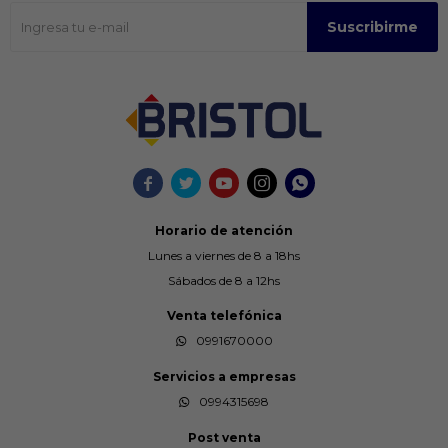
Suscribirme





Horario de atención
Lunes a viernes de 8 a 18hs
Sábados de 8 a 12hs
Venta telefónica
0991670000
Servicios a empresas
0994315698
Post venta