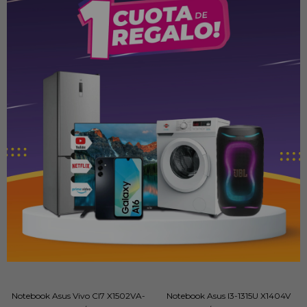
E510KA-BQ1203W 4/128Gb
512/8GB
PYG
1.389.000
PYG
5.219.000
Notebook Asus Vivo CI7 X1502VA-
Notebook Asus I3-1315U X1404V