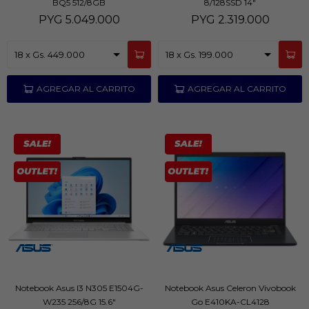
BQ5 512/8GB
8/128SSD 14"
PYG
5.049.000
PYG
2.319.000
Notebook Asus I3 N305 E1504G-
Notebook Asus Celeron Vivobook
W235 256/8G 15.6"
Go E410KA-CL4128