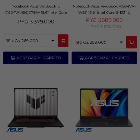
Notebook Asus Vivobook 15
Notebook Asus VivoBook F1504VA-
X1504VA-BQ078W 15.6" Intel Core
WS51 15.6" Intel Core i5-1334U
i3-1315U 512GB/8GB
512/8GB
PYG
3.589.000
PYG
3.379.000
PYG
3.834.000