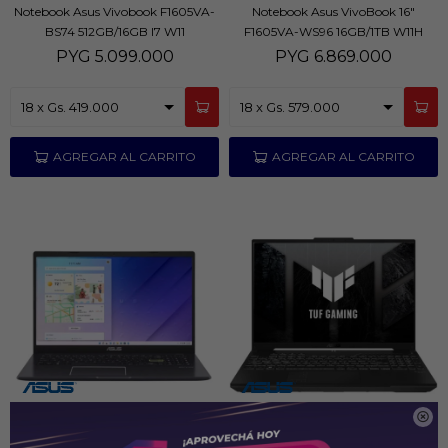
Notebook Asus Vivobook F1605VA-
Notebook Asus VivoBook 16"
BS74 512GB/16GB I7 W11
F1605VA-WS96 16GB/1TB W11H
PYG
5.099.000
PYG
6.869.000

Notebook Asus Vivobook Go 15.6"
Notebook Asus Tuf CI5 FX607VJ