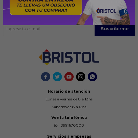
Recibir ofertas y promociones
Suscríbase para obtener información sobre productos y cupones
Suscribirme





Horario de atención
Lunes a viernes de 8 a 18hs
Sábados de 8 a 12hs
Venta telefónica
0991670000
Servicios a empresas