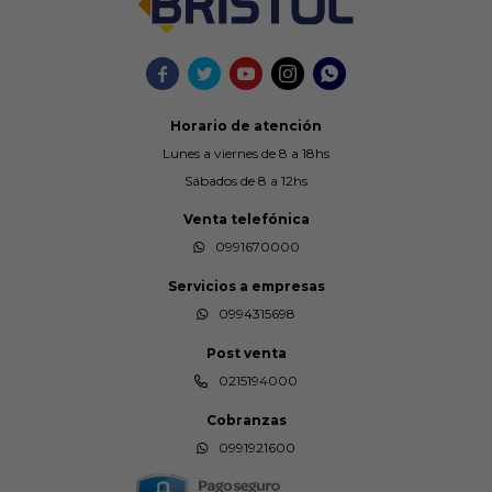





Horario de atención
Lunes a viernes de 8 a 18hs
Sábados de 8 a 12hs
Venta telefónica
0991670000
Servicios a empresas
0994315698
Post venta
0215194000
Cobranzas
0991921600