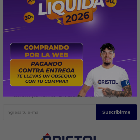
PYG
399.000
PYG
699.000
Recibir ofertas y promociones
Suscríbase para obtener información sobre productos y cupones
Suscribirme