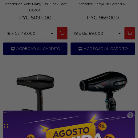
Secador de Pelo BabyLiss Black Star
Secador BabyLiss Ferrari V1
B6200
PYG
509.000
PYG
969.000

Secador Babyliss Rose Gold Black
Secador de pelo Babyliss porto fino