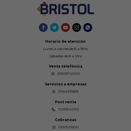





Horario de atención
Lunes a viernes de 8 a 18hs
Sábados de 8 a 12hs
Venta telefónica
0991670000
Servicios a empresas
0994315698
Post venta
0215194000
Cobranzas
0991921600