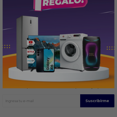
Brother Laser HLL2360D Mono
Impresora láser Brother HL1212W
Duplex Wifi
Mono Láser con Wi-Fi
PYG
1.649.000
PYG
899.000
PYG
1.774.000
Recibir ofertas y promociones
Suscríbase para obtener información sobre productos y cupones
Suscribirme