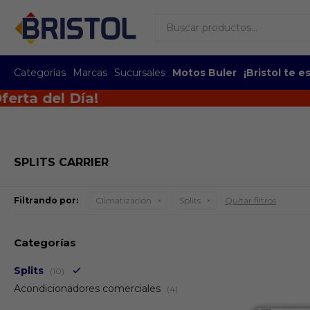
Categorías
Marcas
Sucursales
Motos Buler
¡Bristol te 
 del Día!
SPLITS CARRIER
Filtrando por:
Climatización
Splits
Quitar filtros
Categorías
Splits
(10)
Acondicionadores comerciales
(4)