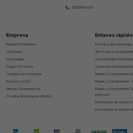
0215194000
Empresa
Enlaces rápido
Nuestra Empresa
Envíos y devoluciones
Contacto
Términos y condicione
Sucursales
Garantía de producto
Pagar mi cuota
Garantía motocicletas
Trabaja con nosotros
Bases y Condiciones Va
Activa tu ASO
Bases y Condiciones - I
Ventas Corporativas
Bases y Condiciones "
premios"
¡Tu lista de bodas en Bristol!
El Mundial Se Vive En B
El Mundial se Vive en B