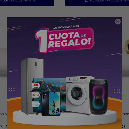

do Split Carrier Inverter 24000
Aire Acondicionado Split Carrier inv
BTU
BTU
YG
5.959.000
PYG
9.909.000