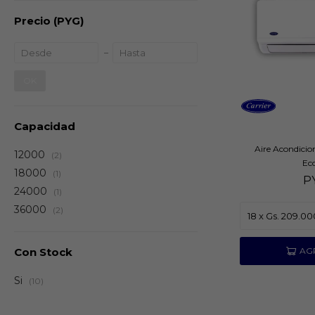
Precio
(PYG)
OK
Capacidad
Aire Acondicio
12000
(2)
Eco
18000
(1)
P
24000
(1)
36000
(2)
Con Stock
Si
(10)