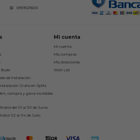
0991921600
s
Mi cuenta
Mi cuenta
s
Mis compras
s
Mis direcciones
 Buler
Wish List
les de Instalación
nstalación Gratis en Splits
Veni, compra y gana increíbles
ristol del 01 al 30 de Junio
ristol 02 al 04 de Julio