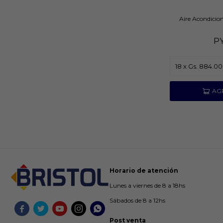
Aire Acondicio
P
Horario de atención
Lunes a viernes de 8 a 18hs
Sábados de 8 a 12hs





Post venta