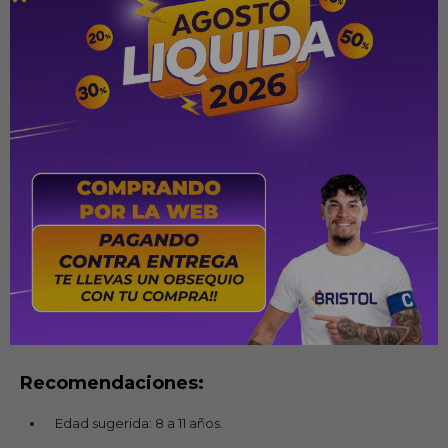
física y adquieren grandes habilidades que influyen de manera
decisiva en su desarrollo intelectual a la vez que se divierten.
Especificaciones:
Marca: Caloi
Modelo: California.
Color: Lila.
Aro: 24".
Cambios: 7 Velocidades.
Luces reflectivas delanteras y traseras.
Canasto blanco.
Protector descarrilador trasero.
Recomendaciones:
Edad sugerida: 8 a 11 años.