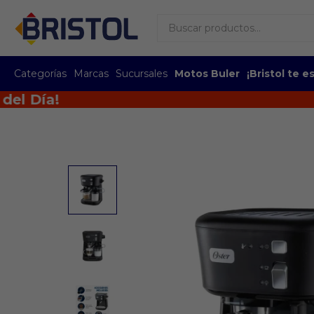
Categorías
Marcas
Sucursales
Motos Buler
¡Bristol te 