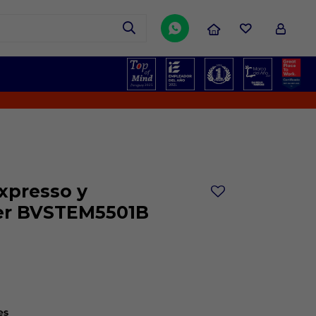

¡No t
xpresso y
er BVSTEM5501B