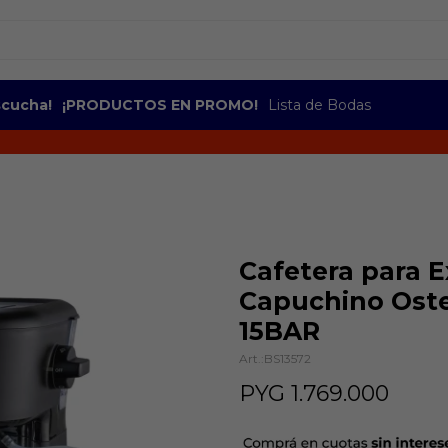
escucha!
¡PRODUCTOS EN PROMO!
Lista de Bodas
Cafetera para E
Capuchino Ost
15BAR
BS13572
PYG
1.769.000