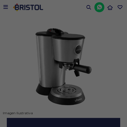


Imagen Ilustrativa