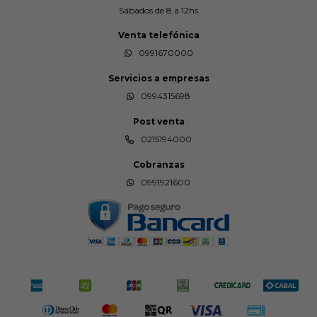
Sábados de 8 a 12hs
Venta telefónica
0991670000
Servicios a empresas
0994315698
Post venta
0215194000
Cobranzas
0991921600