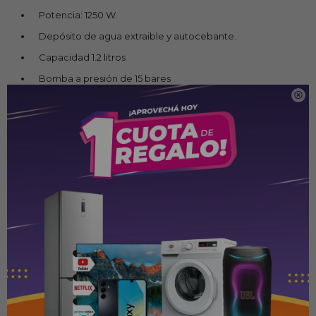
Potencia: 1250 W.
Depósito de agua extraible y autocebante.
Capacidad 1.2 litros
Bomba a presión de 15 bares

Doble opción de preparación de café
Sistema tradicional de café molido
Sistema de Monodosis
Interruptor para vaporizar
Vaporizador orientable Turbo.
Portafiltro metálico con filtro para 1 ó 2 tazas
Control mecánico
Cacillo dosificador de café
Bandeja recogegotas y rejilla extraíble