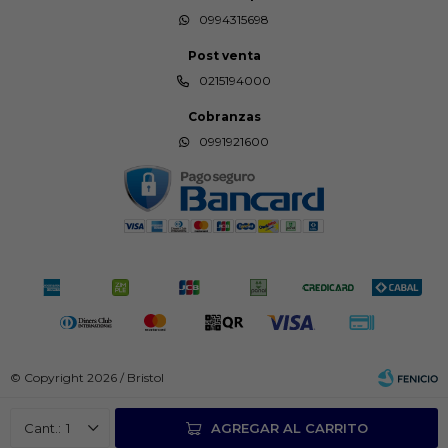
0994315698
Post venta
0215194000
Cobranzas
0991921600
© Copyright 2026 / Bristol
1
AGREGAR AL CARRITO