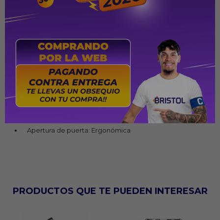
Temperatura máxima del horno: 290 °C
Acabado del horno: Easy Clean (Total Clean)
Parrilla del horno: Ajustable en 2 niveles
Puerta del horno: Vidrio panorámico con doble vidrio
Quemador familiar: 1 de 2000 W
Quemadores medianos: 3 de 1700 W
Protección térmica trasera: Sí
Válvula de seguridad: Sí
Apertura de puerta: Ergonómica
PRODUCTOS QUE TE PUEDEN INTERESAR