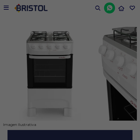


Imagen Ilustrativa