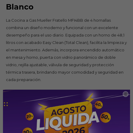
Blanco
La Cocina a Gas Mueller Fratello MFI4BB de 4 hornallas
combina un diseño moderno y funcional con un excelente
desempeño para el uso diario. Equipada con un horno de 48,1
litros con acabado Easy Clean (Total Clean), facilita la limpieza y
el mantenimiento. Además, incorpora encendido automático
en mesa y horno, puerta con vidrio panorámico de doble
vidrio, rejilla ajustable, válvula de seguridad y protección
térmica trasera, brindando mayor comodidad y seguridad en
cada preparación.
Especificaciones

Cantidad de hornallas: 4
Funcionamiento: Gas GLP (convertible a Gas Natural)
Encendido: Automático en mesa y horno
Capacidad del horno: 48,1 litros