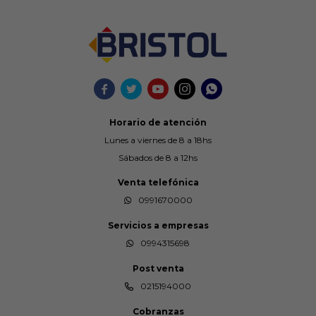





Horario de atención
Lunes a viernes de 8 a 18hs
Sábados de 8 a 12hs
Venta telefónica
0991670000
Servicios a empresas
0994315698
Post venta
0215194000
Cobranzas