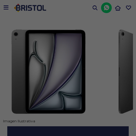


Imagen Ilustrativa