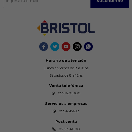
Suscribirme





Horario de atención
Lunes a viernes de 8 a 18hs
Sábados de 8 a 12hs
Venta telefónica
0991670000
Servicios a empresas
0994315698
Post venta
0215194000