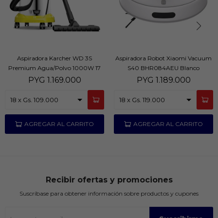
Aspiradora Karcher WD 3S
Aspiradora Robot Xiaomi Vacuum
Premium Agua/Polvo 1000W 17
S40 BHR084AEU Blanco
Litros
PYG
1.169.000
PYG
1.189.000
Recibir ofertas y promociones
Suscríbase para obtener información sobre productos y cupones