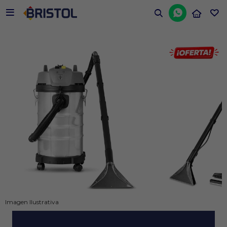


Imagen Ilustrativa