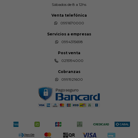
Sábados de 8 a 12hs
Venta telefónica
0991670000
Servicios a empresas
0994315698
Post venta
0215194000
Cobranzas
0991921600