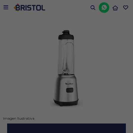


Imagen Ilustrativa