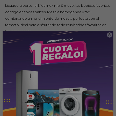
Licuadora personal Moulinex mix & move, tus bebidas favoritas
contigo en todas partes. Mezcla homogénea y fácil
combinando un rendimiento de mezcla perfecta con el
formato ideal para disfrutar de todos tus batidos favoritos en
todo momento.

Especificaciones
Licuadora personal Mix & move de Moulinex, ofrece una
mezcla excepcional en todos tus batidos favoritos.
Dos prácticas botellas para llevar con capacidad de 0,6L
cada una.
Cuchillas extraíbles y fáciles de limpiar, 300W de
potencia.