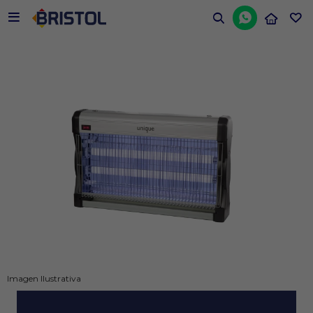


Imagen Ilustrativa