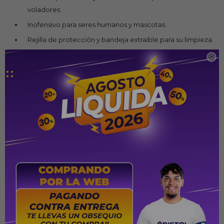
voladores.
Inofensivo para seres humanos y mascotas.
Rejilla de protección y bandeja extraible para su limpieza.
Para utilizar en el hogar y locales comerciales.

No emite ninguna radiación, ni olor, ni veneno, no hay
humo. Sin efectos secundarios o reacciones adversas a
los seres humanos.
Duración de la bombilla 8.000 horas.
Diseño práctico y seguro de usar.
Área de cobertura efectiva de 150 metros cuadrados.
Potencia nominal: 30W.
PRODUCTOS QUE TE PUEDEN INTERESAR