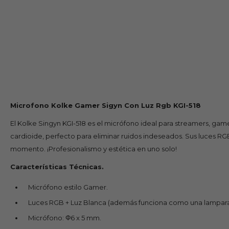
Microfono Kolke Gamer Sigyn Con Luz Rgb KGI-518
El Kolke Singyn KGI-518 es el micrófono ideal para streamers, gam
cardioide, perfecto para eliminar ruidos indeseados. Sus luces RG
momento. ¡Profesionalismo y estética en uno solo!
Características
Técnicas.
Micrófono estilo Gamer.
Luces RGB + Luz Blanca (además funciona como una lampara 
Micrófono: Φ6 x 5 mm.