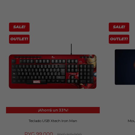
33
Teclado USB Xtech Iron Man
Mou
PYG
99.000
PYG
149.000