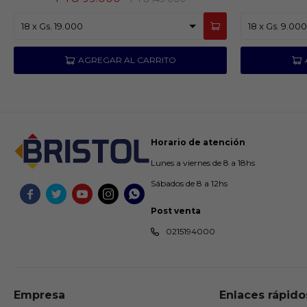
Horario de atención
Lunes a viernes de 8 a 18hs
Sábados de 8 a 12hs





Post venta
0215194000
Empresa
Enlaces rápido