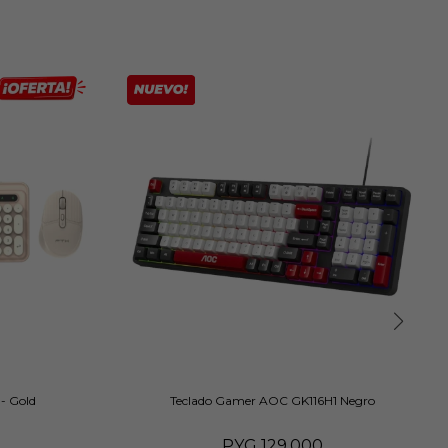
- Gold
Teclado Gamer AOC GK116H1 Negro
PYG
129.000