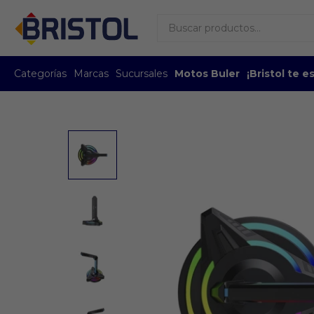
Categorías
Marcas
Sucursales
Motos Buler
¡Bristol te 