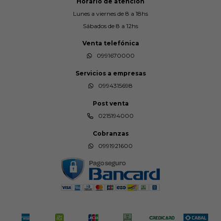
Horario de atención
Lunes a viernes de 8 a 18hs
Sábados de 8 a 12hs
Venta telefónica
0991670000
Servicios a empresas
0994315698
Post venta
0215194000
Cobranzas
0991921600