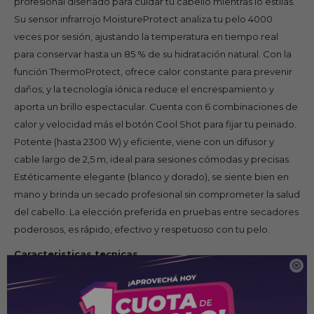
profesional diseñado para cuidar tu cabello mientras lo estilás.
Su sensor infrarrojo MoistureProtect analiza tu pelo 4000
veces por sesión, ajustando la temperatura en tiempo real
para conservar hasta un 85 % de su hidratación natural. Con la
función ThermoProtect, ofrece calor constante para prevenir
daños, y la tecnología iónica reduce el encrespamiento y
aporta un brillo espectacular. Cuenta con 6 combinaciones de
calor y velocidad más el botón Cool Shot para fijar tu peinado.
Potente (hasta 2300 W) y eficiente, viene con un difusor y
cable largo de 2,5 m, ideal para sesiones cómodas y precisas.
Estéticamente elegante (blanco y dorado), se siente bien en
mano y brinda un secado profesional sin comprometer la salud
del cabello. La elección preferida en pruebas entre secadores
poderosos, es rápido, efectivo y respetuoso con tu pelo.
Caracteristicas tecnicas

Sensor MoistureProtect con 6 posiciones de
temperatura