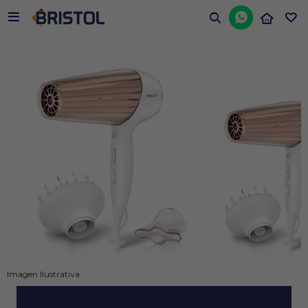


Imagen Ilustrativa