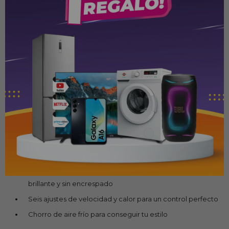
Modelo: Philips HP8280/00, también conocido como
DryCare Prestige MoistureProtect
Potencia: 2100–2300 W; motor DC
Velocidades y temperaturas: 6 combinaciones (3 niveles
de calor + 2 de velocidad) más opción Cool Shot}
ecnologías de cuidado del pelo: MoistureProtect Sensor:
sensor infrarrojo que mide la temperatura del pelo 4000
veces por sesión para adaptar el calor y preservar la
hidratación natural, logrando hasta un 85 % de humedad
retenida después de 5 min de uso
Protección de la humedad perfecta con sensor exclusivo
y frente al calentamiento excesivo
El ionizador evita la electricidad estática para un pelo
brillante y sin encrespado
Seis ajustes de velocidad y calor para un control perfecto
Chorro de aire frío para conseguir tu estilo