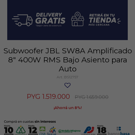
Subwoofer JBL SW8A Amplificado
8" 400W RMS Bajo Asiento para
Auto
BS12757
PYG
1.519.000
PYG
1.659.000
8