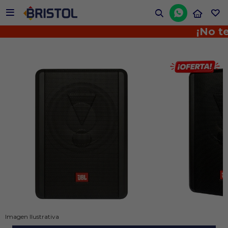


¡No te p
Imagen Ilustrativa