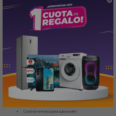

Potencia: 400 W
Amplificador del subwoofer: 200 W RMS
Canales amplificados para parlantes frontales: 2 × 100 W
RMS @ 2 Ω
Impedancia del subwoofer: 2 Ω
Respuesta de frecuencia: 20 Hz – 150 Hz
Amplificador integrado: Sí
Diseño: Compacto y elegante
Instalación: Fácil y discreta
Aplicación: Compatible con sistemas de audio originales
y personalizados
Incluye:
Subwoofer JBL SW8A-MS
Manual de usuario
Control remoto para subwoofer