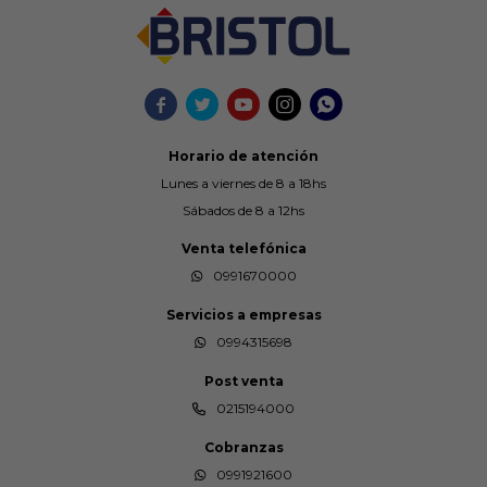





Horario de atención
Lunes a viernes de 8 a 18hs
Sábados de 8 a 12hs
Venta telefónica
0991670000
Servicios a empresas
0994315698
Post venta
0215194000
Cobranzas
0991921600