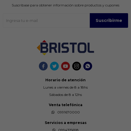
Suscríbase para obtener información sobre productos y cupones
Suscribirme





Horario de atención
Lunes a viernes de 8 a 18hs
Sábados de 8 a 12hs
Venta telefónica
0991670000
Servicios a empresas
0994315698