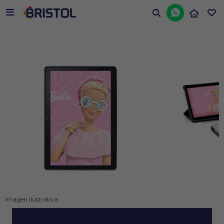


Imagen Ilustrativa