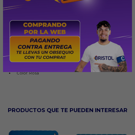
Pantalla: 9"
Resolución: 1024 × 600 píxeles
Procesador: Quad Core 1.5 GHz
Memoria RAM: 4 GB
Almacenamiento interno: 64 GB
Cámara frontal: 2 MP
Cámara trasera: 5 MP
Estuche protector: Diseño exclusivo Barbie
Color: Rosa
PRODUCTOS QUE TE PUEDEN INTERESAR