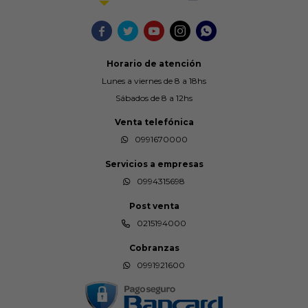





Horario de atención
Lunes a viernes de 8 a 18hs
Sábados de 8 a 12hs
Venta telefónica
0991670000
Servicios a empresas
0994315698
Post venta
0215194000
Cobranzas
0991921600