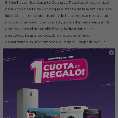
El Mini Tractor Bandeirante Country a Pedal es el regalo ideal
para niños a partir de 2 años que disfrutan de la aventura al aire
libre. Con un innovador sistema de tracción, este mini tractor
proporciona mayor comodidad y agilidad al pedalear, siendo
perfecto para el desarrollo físico y la diversión de los
pequeños. Su asiento ajustable crece con el niño,
garantizando un uso cómodo y duradero. Equipado con un
volante con bocina y un realista sistema de escape, imita a la

perfección un tractor real, ofreciendo una experiencia de
juego interactiva y divertida. Es perfecto para jardines, parques
y espacios exteriores seguros.
Caracteristicas tecnicas.
Nuevo sistema de tracción para mayor comodidad y
agilidad al pedalear.
Asiento ajustable.
Escape.