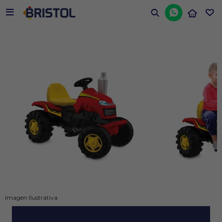


Imagen Ilustrativa