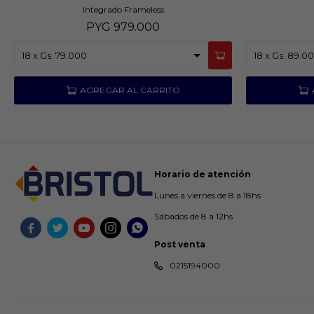
Integrado Frameless
PYG
979.000
Horario de atención
Lunes a viernes de 8 a 18hs
Sábados de 8 a 12hs





Post venta
0215194000