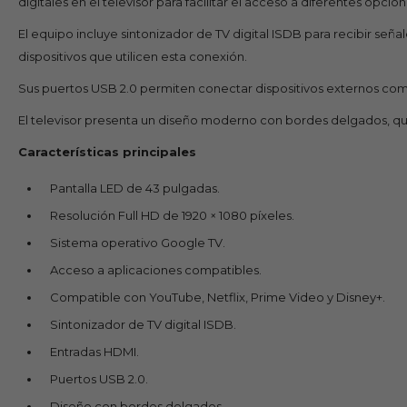
digitales en el televisor para facilitar el acceso a diferentes opci
El equipo incluye sintonizador de TV digital ISDB para recibir s
dispositivos que utilicen esta conexión.
Sus puertos USB 2.0 permiten conectar dispositivos externos comp
El televisor presenta un diseño moderno con bordes delgados, qu
Características principales
Pantalla LED de 43 pulgadas.
Resolución Full HD de 1920 × 1080 píxeles.
Sistema operativo Google TV.
Acceso a aplicaciones compatibles.
Compatible con YouTube, Netflix, Prime Video y Disney+.
Sintonizador de TV digital ISDB.
Entradas HDMI.
Puertos USB 2.0.
Diseño con bordes delgados.