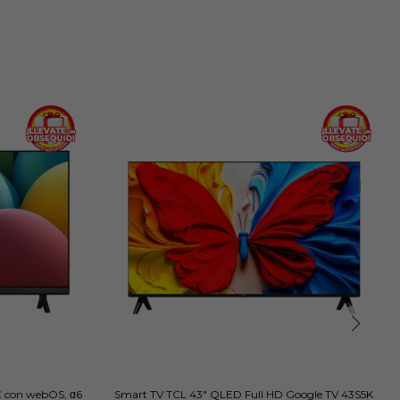
 con webOS, α6
Smart TV TCL 43" QLED Full HD Google TV 43S5K