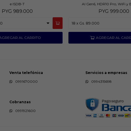
e ISDB-T
AI Gen6, HDR10 Pro, WiFi y 
PYG
989.000
PYG
999.000
Venta telefónica
Servicios a empresas
0991670000
0994315698
Cobranzas
0991921600