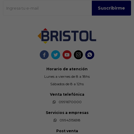
Suscribirme





Horario de atención
Lunes a viernes de 8 a 18hs
Sábados de 8 a 12hs
Venta telefónica
0991670000
Servicios a empresas
0994315698
Post venta