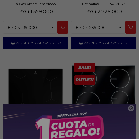
a Gas Vidrio Templado
Hornallas ETEF24F7ESB
PYG
1.559.000
PYG
2.729.000

Anafe Inducción Electrolux 4 Bocas
Anafe Electrolux a Induccion 4H
Negro IE6LP
EHED63CS