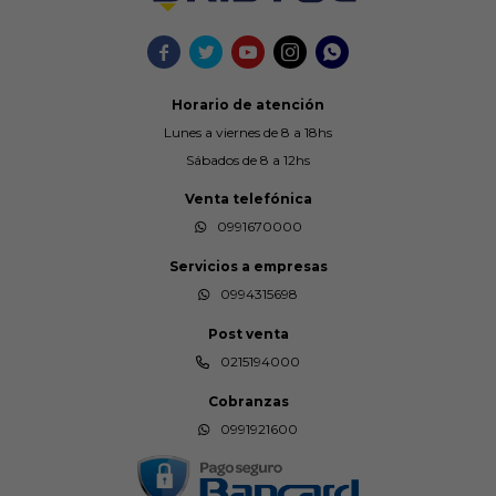





Horario de atención
Lunes a viernes de 8 a 18hs
Sábados de 8 a 12hs
Venta telefónica
0991670000
Servicios a empresas
0994315698
Post venta
0215194000
Cobranzas
0991921600