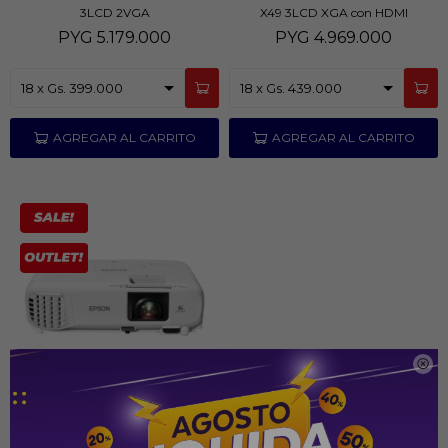
3LCD 2VGA
X49 3LCD XGA con HDMI
PYG
5.179.000
PYG
4.969.000

Proyector Epson X49 3600
Lúmenes Blanco