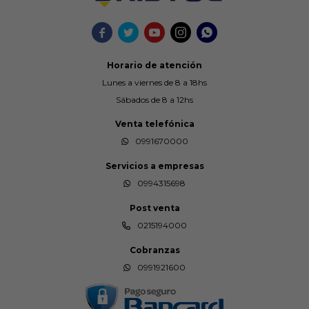





Horario de atención
Lunes a viernes de 8 a 18hs
Sábados de 8 a 12hs
Venta telefónica
0991670000
Servicios a empresas
0994315698
Post venta
0215194000
Cobranzas
0991921600