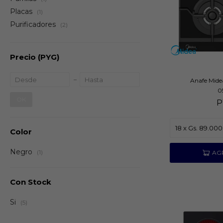
Placas
(1)
Purificadores
(2)
Precio
(PYG)
Anafe Mide
0
OK
P
Color
Negro
(1)
Con Stock
Si
(5)