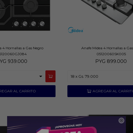
a 4 Hornallas a Gas Negro
Anafe Midea 4 Hornallas a Gas
5120060GJ084
05120060SK005
YG
939.000
PYG
899.000
