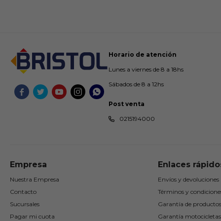
Horario de atención
Lunes a viernes de 8 a 18hs
Sábados de 8 a 12hs





Post venta
0215194000
Empresa
Enlaces rápido
Nuestra Empresa
Envíos y devoluciones
Contacto
Términos y condicione
Sucursales
Garantía de producto
Pagar mi cuota
Garantía motocicletas