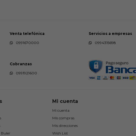
Venta telefónica
Servicios a empresas
0991670000
0994315698
Cobranzas
0991921600
s
Mi cuenta
Mi cuenta
s
Mis compras
s
Mis direcciones
 Buler
Wish List