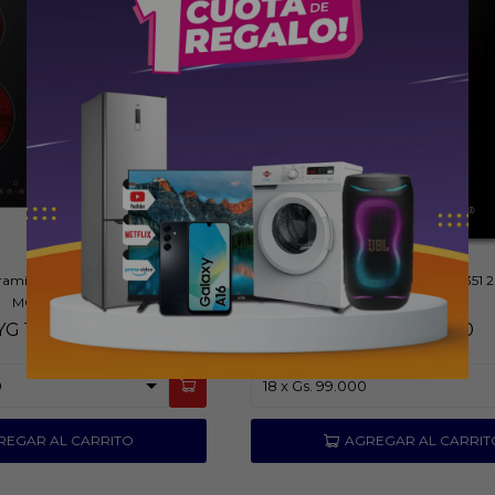
ramico Midea Control Touch
Anafe Midea a Inducción MCID351 2
MCHF605
YG
1.639.000
PYG
1.149.000