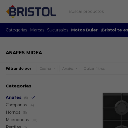
Categorías
Marcas
Sucursales
Motos Buler
¡Bristol te 
ANAFES MIDEA
Filtrando por:
Cocina
Anafes
Quitar filtros
Categorías
Anafes
(5)
Campanas
(4)
Hornos
(5)
Microondas
(10)
Parrillas
(1)