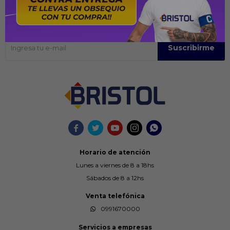
Recibir ofertas y promociones
Suscríbase para obtener información sobre productos y cupones
Suscribirme





Horario de atención
Lunes a viernes de 8 a 18hs
Sábados de 8 a 12hs
Venta telefónica
0991670000
Servicios a empresas