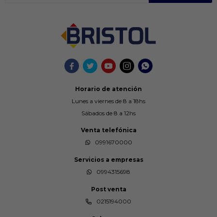





Horario de atención
Lunes a viernes de 8 a 18hs
Sábados de 8 a 12hs
Venta telefónica
0991670000
Servicios a empresas
0994315698
Post venta
0215194000