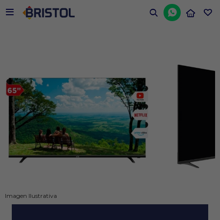


Imagen Ilustrativa