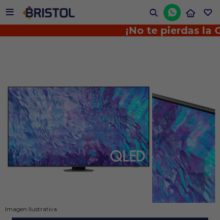


¡No te pierdas la Oferta del Día!
Imagen Ilustrativa