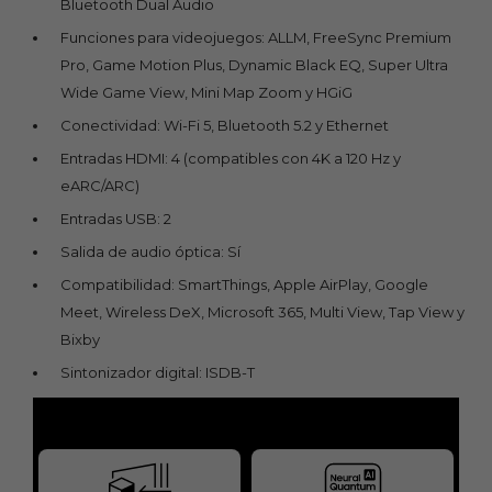
Bluetooth Dual Audio
Funciones para videojuegos: ALLM, FreeSync Premium
Pro, Game Motion Plus, Dynamic Black EQ, Super Ultra
Wide Game View, Mini Map Zoom y HGiG
Conectividad: Wi-Fi 5, Bluetooth 5.2 y Ethernet
Entradas HDMI: 4 (compatibles con 4K a 120 Hz y
eARC/ARC)
Entradas USB: 2
Salida de audio óptica: Sí
Compatibilidad: SmartThings, Apple AirPlay, Google
Meet, Wireless DeX, Microsoft 365, Multi View, Tap View y
Bixby
Sintonizador digital: ISDB-T