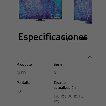
Especificaciones
Expandir todo
Producto
Serie
QLED
8
Pantalla
Tasa de
actualización
98"
120Hz (100Hz UY,
PY)