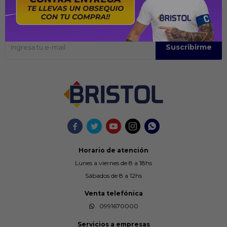
Recibir ofertas y promociones
Suscríbase para obtener información sobre productos y cupones
Suscribirme





Horario de atención
Lunes a viernes de 8 a 18hs
Sábados de 8 a 12hs
Venta telefónica
0991670000
Servicios a empresas