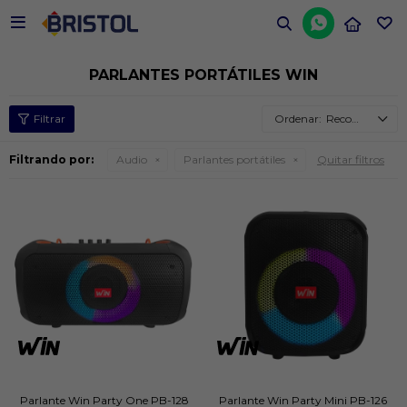


PARLANTES PORTÁTILES WIN
Recomendados
Filtrando por:
Audio
Parlantes portátiles
Quitar filtros
Parlante Win Party One PB-128
Parlante Win Party Mini PB-126