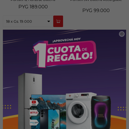
PYG
189.000
PYG
99.000

Parlante WIN MB-207 Bluetooth
Parlante WIN P-810 Bluetooth 60W
110W TWS Radio FM USB Batería
TWS Radio FM USB Batería