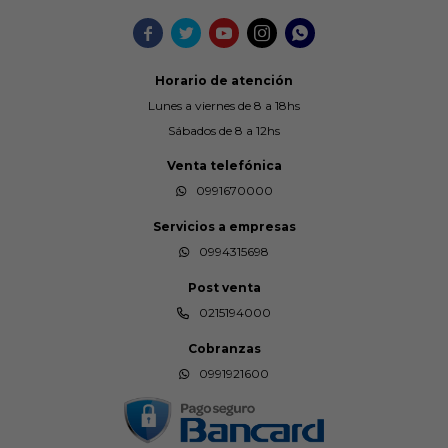





Horario de atención
Lunes a viernes de 8 a 18hs
Sábados de 8 a 12hs
Venta telefónica
0991670000
Servicios a empresas
0994315698
Post venta
0215194000
Cobranzas
0991921600