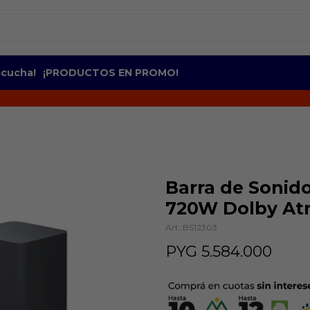
escucha!
¡PRODUCTOS EN PROMO!
Barra de Sonid
720W Dolby At
BS12303
PYG
5.584.000