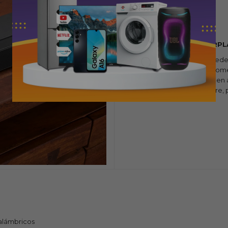
WIFI INTEGRADO CON AIRPL
Prepárate para explorar. Accede 
de AirPlay, Alexa MRM y Chromec
radio por Internet y podcasts en 
automáticas de software, p
nalámbricos