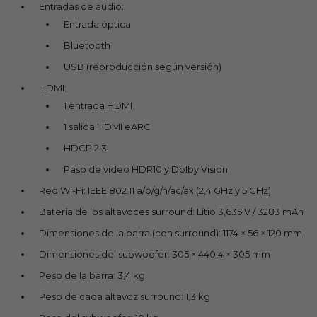
Entradas de audio:
Entrada óptica
Bluetooth
USB (reproducción según versión)
HDMI:
1 entrada HDMI
1 salida HDMI eARC
HDCP 2.3
Paso de video HDR10 y Dolby Vision
Red Wi-Fi: IEEE 802.11 a/b/g/n/ac/ax (2,4 GHz y 5 GHz)
Batería de los altavoces surround: Litio 3,635 V / 3283 mAh
Dimensiones de la barra (con surround): 1174 × 56 × 120 mm
Dimensiones del subwoofer: 305 × 440,4 × 305 mm
Peso de la barra: 3,4 kg
Peso de cada altavoz surround: 1,3 kg