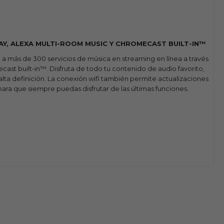
AY, ALEXA MULTI-ROOM MUSIC Y CHROMECAST BUILT-IN™
a más de 300 servicios de música en streaming en línea a través
ast built-in™. Disfruta de todo tu contenido de audio favorito,
alta definición. La conexión wifi también permite actualizaciones
ara que siempre puedas disfrutar de las últimas funciones.