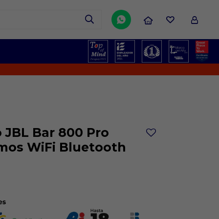

¡No te pie
o JBL Bar 800 Pro
mos WiFi Bluetooth