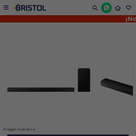


¡No te pi
Imagen Ilustrativa