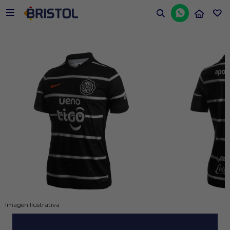


Imagen Ilustrativa