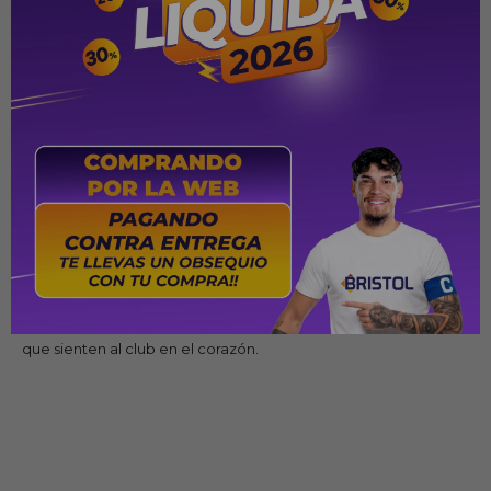
Diseñada para las mujeres que viven el fútbol con la misma
intensidad que en la cancha, esta prenda fusiona identidad y
estilo.
Gracias a la tecnología Dri-FIT de Nike, mantiene el cuerpo
fresco y seco, ideal para alentar desde la tribuna, entrenar o
vestir con orgullo día a día. Además, está fabricada con
materiales reciclados, ofreciendo una opción sostenible sin
perder comodidad ni calidad.
Disponible en talles femeninos, la Camiseta Alternativa de
Olimpia 2025 es más que una prenda deportiva: es un símbolo
de pertenencia, historia y pasión franjeada hecho para mujeres
que sienten al club en el corazón.