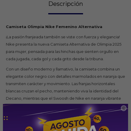
Descripción
Camiseta Olimpia Nike Femenino Alternativa
¡La pasión franjeada también se viste con fuerza y elegancia!
Nike presenta la nueva Camiseta Alternativa de Olimpia 2025
para mujer, pensada para las hinchas que sienten orgullo en
cada jugada, cada gol y cada grito desde la tribuna.
Con un diseño moderno y llamativo, la camiseta combina un
elegante color negro con detalles marmolados en naranja que
transmiten carácter y movimiento. Las franjas horizontales
blancas cruzan el pecho, manteniendo viva la identidad del
Decano, mientras que el Swoosh de Nike en naranja vibrante
le da un toque juvenil y lleno de energía.

El escudo monocromático de Olimpia, acompañado por las
tres estrellas bordadas, brilla con fuerza en el pecho,
recordando las glorias pasadas e inspirando nuevas hazañas.