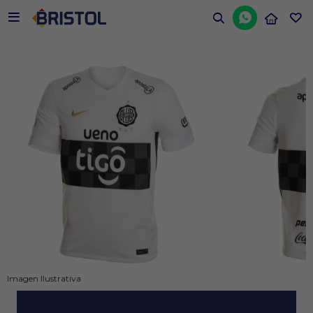


Imagen Ilustrativa