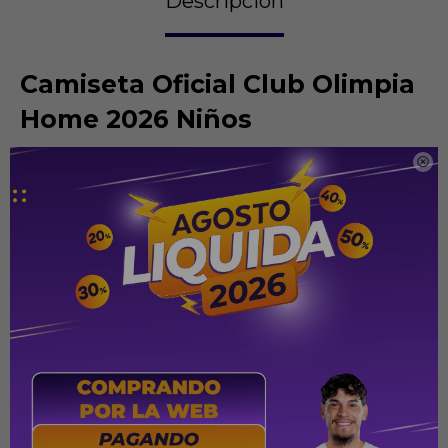
Descripción
Camiseta Oficial Club Olimpia
Home 2026 Niños

Fabricada en un tejido técnico ligero y respirable, la camiseta
garantiza comodidad en todo momento. Su diseño presenta
el clásico color blanco característico del Olimpia,
acompañado de una franja frontal negra con patrón
cuadriculado, que aporta un toque innovador sin perder la
esencia histórica del club. El escudo oficial se destaca en el
pecho junto a la estrella dorada y tres estrellas plateadas que
representan los máximos logros internacionales.