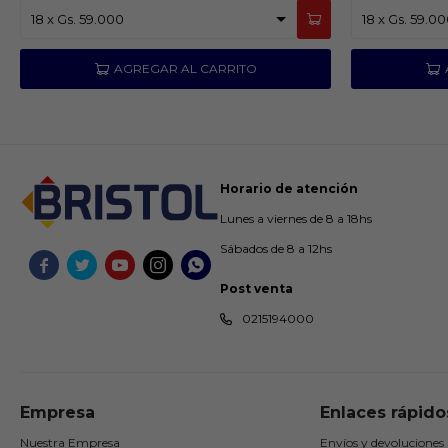
Horario de atención
Lunes a viernes de 8 a 18hs
Sábados de 8 a 12hs





Post venta
0215194000
Empresa
Enlaces rápido
Nuestra Empresa
Envíos y devoluciones