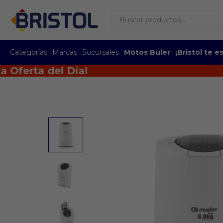
Categorías
Marcas
Sucursales
Motos Buler
¡Bristol te 
rta del Día!