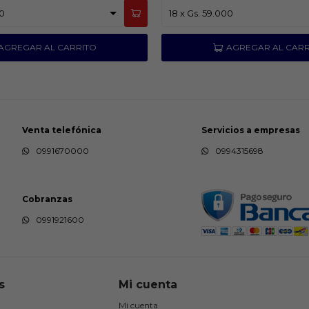
Venta telefónica
Servicios a empresas
0991670000
0994315698
Cobranzas
0991921600
s
Mi cuenta
Mi cuenta