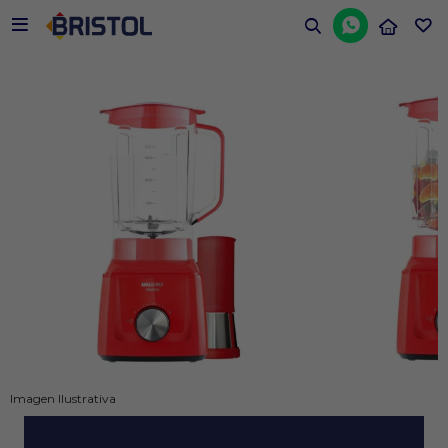


Imagen Ilustrativa