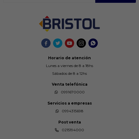





Horario de atención
Lunes a viernes de 8 a 18hs
Sábados de 8 a 12hs
Venta telefónica
0991670000
Servicios a empresas
0994315698
Post venta
0215194000