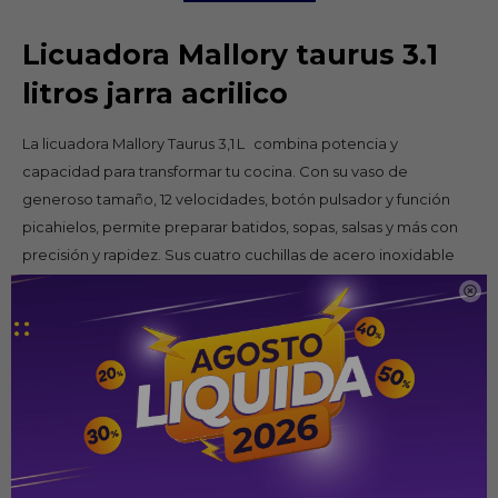
Licuadora Mallory taurus 3.1
litros jarra acrilico
La licuadora Mallory Taurus 3,1 L combina potencia y
capacidad para transformar tu cocina. Con su vaso de
generoso tamaño, 12 velocidades, botón pulsador y función
picahielos, permite preparar batidos, sopas, salsas y más con
precisión y rapidez. Sus cuatro cuchillas de acero inoxidable
garantizan mezcla uniforme, mientras el filtro incorporado y la

auto‑limpieza facilitan su uso. Elegante en negro, robusta y
eficiente: una aliada perfecta para recetas saludables y
familiar.
Características Tecnicas :
4 cuchillas de acero inoxidable
12 velocidades + pulsador