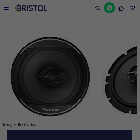


Imagen Ilustrativa