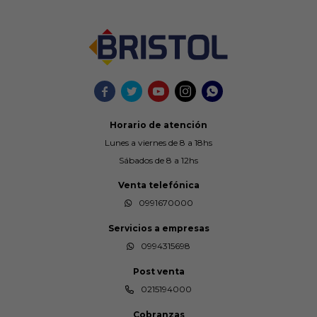





Horario de atención
Lunes a viernes de 8 a 18hs
Sábados de 8 a 12hs
Venta telefónica
0991670000
Servicios a empresas
0994315698
Post venta
0215194000
Cobranzas