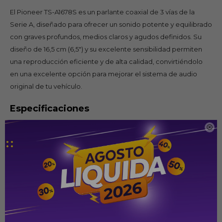
El Pioneer TS-A1678S es un parlante coaxial de 3 vías de la
Serie A, diseñado para ofrecer un sonido potente y equilibrado
con graves profundos, medios claros y agudos definidos. Su
diseño de 16,5 cm (6,5") y su excelente sensibilidad permiten
una reproducción eficiente y de alta calidad, convirtiéndolo
en una excelente opción para mejorar el sistema de audio
original de tu vehículo.
Especificaciones

Tipo: Parlante coaxial para automóvil
Tamaño: 16,5 cm (6,5")
Vías: 3
Potencia RMS: 70 W
Potencia máxima: 320 W
Sensibilidad: 91 dB (1 W/1 m)
Respuesta de frecuencia: 37 Hz – 31 kHz