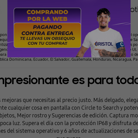
* Imagen simulada. Las UX/UI reales pueden diferir.
ponibilidad del color y del modelo puede variar según el país, la región o el o
requiera el inicio de sesión en Samsung Account para ciertas funciones de S
za la exactitud, integridad ni fiabilidad de los resultados proporcionados po
ence depende de la región/del país, la versión del sistema operativo/One UI, e
ara los menores en ciertas regiones con restricciones de edad para el uso de la
ública Dominicana, Ecuador, El Salvador, Guatemala, Honduras, Nicaragua, 
mpresionante es para tod
 mejoras que necesitas al precio justo. Más delgado, eleg
te cualquier cosa en pantalla con Circle to Search y poten
bjetos, Mejor rostro y Sugerencias de edición. Captura
poca luz. Supera el día con la protección IP68 y disfruta d
es del sistema operativo y 6 años de actualizaciones de s