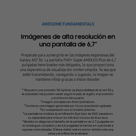
Imágenes de alta resolución en
una pantalla de 6,7"
Prepárate para sumergirte en las imágenes expansivas del
Galaxy A57 5G. La pantalla FHD+ Super AMOLED Plus de 6,7
pulgadas tiene biseles más delgados, lo que proporciona
una experiencia de visualización ininterrumpida. Ya sea que
estés transmitiendo, navegando o jugando, la imagen se
mantiene nítida gracias a Vision Booster.
* Requiere una conexión 5G óptima. La disponibilidad de la red 5G y
la velocidad real pueden variar según el país, la región, el proveedor
y el entorno del usuario.
*Imagen simulada con fines ilustrativos.
*Contiene una imagen generada por IA con posedición aplicada.
*En comparación con el modelo anterior.
*La pantalla ha recibido la certificación Eye Care de SGS, basada en
su capacidad para reducir los efectos nocivos de la luz azul.
*Medido en diagonal, el tamaño de la pantalla es de 6,7 pulgadas en
el rectángulo completo y de 6,6 pulgadas teniendo en cuenta las e
squinas redondeadas. El área visible real es menor debido a las esq
uinas y al orificio de la cámara.