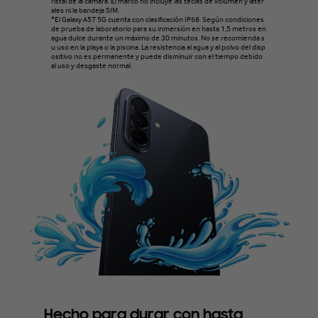
ristal de la cámara. El marco no incluye las teclas de volumen y later
ales ni la bandeja SIM.
*El Galaxy A57 5G cuenta con clasificación IP68. Según condiciones
de prueba de laboratorio para su inmersión en hasta 1,5 metros en
agua dulce durante un máximo de 30 minutos. No se recomienda s
u uso en la playa o la piscina. La resistencia al agua y al polvo del disp
ositivo no es permanente y puede disminuir con el tiempo debido
al uso y desgaste normal.
Hecho para durar con hasta