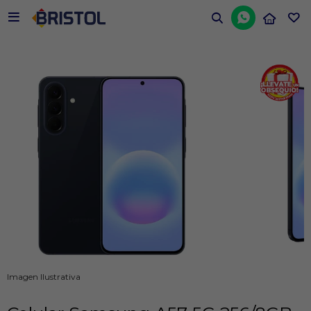


Imagen Ilustrativa