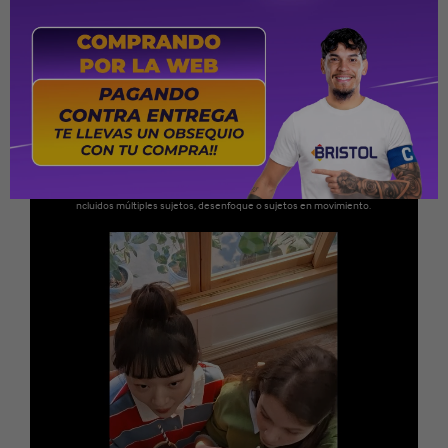
Super HDR. Selfies listas para
publicar
Ya sea que estés haciendo una transmisión en vivo o
grabando un video para tu próximo vlog, asegurate de
obtener tu mejor ángulo con Super HDR. La cámara frontal
del Galaxy A57 5G optimiza los videos de selfies al mejorar la
saturación y potenciar el color y el contraste. Los fondos se
representan con detalles nítidos y vívidos para obtener
resultados vibrantes en todo momento.
* Los resultados pueden variar según las condiciones de captura, i
ncluidos múltiples sujetos, desenfoque o sujetos en movimiento.