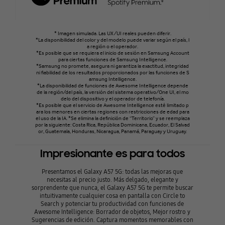
* Imagen simulada. Las UX/UI reales pueden diferir.
*La disponibilidad del color y del modelo puede variar según el país, l
a región o el operador.
*Es posible que se requiera el inicio de sesión en Samsung Account
para ciertas funciones de Samsung Intelligence.
*Samsung no promete, asegura ni garantiza la exactitud, integridad
ni fiabilidad de los resultados proporcionados por las funciones de S
amsung Intelligence.
*La disponibilidad de funciones de Awesome Intelligence depende
de la región/del país, la versión del sistema operativo/One UI, el mo
delo del dispositivo y el operador de telefonía.
*Es posible que el servicio de Awesome Intelligence esté limitado p
ara los menores en ciertas regiones con restricciones de edad para
el uso de la IA. *Se elimina la definición de “Territorio” y se reemplaza
por la siguiente: Costa Rica, República Dominicana, Ecuador, El Salvad
or, Guatemala, Honduras, Nicaragua, Panamá, Paraguay y Uruguay.
Impresionante es para todos
Presentamos el Galaxy A57 5G: todas las mejoras que
necesitas al precio justo. Más delgado, elegante y
sorprendente que nunca, el Galaxy A57 5G te permite buscar
intuitivamente cualquier cosa en pantalla con Circle to
Search y potenciar tu productividad con funciones de
Awesome Intelligence: Borrador de objetos, Mejor rostro y
Sugerencias de edición. Captura momentos memorables con