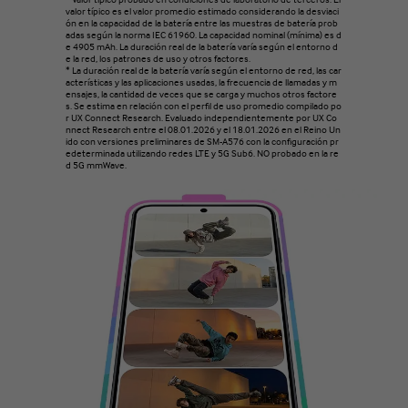
valor típico es el valor promedio estimado considerando la desviaci
ón en la capacidad de la batería entre las muestras de batería prob
adas según la norma IEC 61960. La capacidad nominal (mínima) es d
e 4905 mAh. La duración real de la batería varía según el entorno d
e la red, los patrones de uso y otros factores.
* La duración real de la batería varía según el entorno de red, las car
acterísticas y las aplicaciones usadas, la frecuencia de llamadas y m
ensajes, la cantidad de veces que se carga y muchos otros factore
s. Se estima en relación con el perfil de uso promedio compilado po
r UX Connect Research. Evaluado independientemente por UX Co
nnect Research entre el 08.01.2026 y el 18.01.2026 en el Reino Un
ido con versiones preliminares de SM-A576 con la configuración pr
edeterminada utilizando redes LTE y 5G Sub6. NO probado en la re
d 5G mmWave.