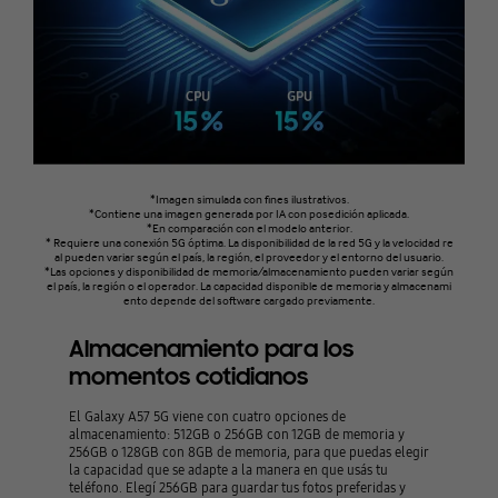
*Imagen simulada con fines ilustrativos.
*Contiene una imagen generada por IA con posedición aplicada.
*En comparación con el modelo anterior.
* Requiere una conexión 5G óptima. La disponibilidad de la red 5G y la velocidad re
al pueden variar según el país, la región, el proveedor y el entorno del usuario.
*Las opciones y disponibilidad de memoria/almacenamiento pueden variar según
el país, la región o el operador. La capacidad disponible de memoria y almacenami
ento depende del software cargado previamente.
Almacenamiento para los
momentos cotidianos
El Galaxy A57 5G viene con cuatro opciones de
almacenamiento: 512GB o 256GB con 12GB de memoria y
256GB o 128GB con 8GB de memoria, para que puedas elegir
la capacidad que se adapte a la manera en que usás tu
teléfono. Elegí 256GB para guardar tus fotos preferidas y