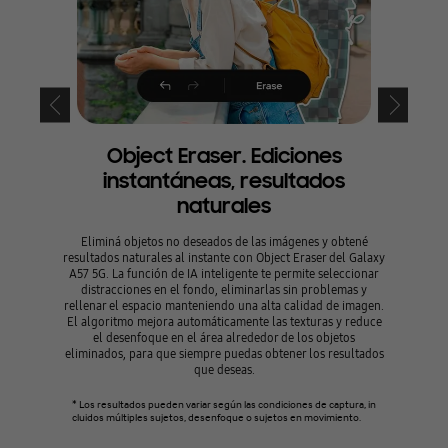
Object Eraser. Ediciones
Best
instantáneas, resultados
naturales
Con Best F
de forma
Eliminá objetos no deseados de las imágenes y obtené
movimient
resultados naturales al instante con Object Eraser del Galaxy
más favor
A57 5G. La función de IA inteligente te permite seleccionar
ú
distracciones en el fondo, eliminarlas sin problemas y
rellenar el espacio manteniendo una alta calidad de imagen.
* Imagen s
El algoritmo mejora automáticamente las texturas y reduce
*La funció
el desenfoque en el área alrededor de los objetos
otos toma
eliminados, para que siempre puedas obtener los resultados
que deseas.
* Los resultados pueden variar según las condiciones de captura, in
cluidos múltiples sujetos, desenfoque o sujetos en movimiento.