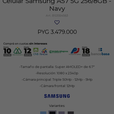
Celular Samsung A57 5G 256/8GB -
Navy
BS3554563
PYG
3.479.000
-Tamaño de pantalla: Super AMOLED+ de 6.7"
-Resolución: 1080 x 2340p
-Cámara principal: Triple 50Mp - 12Mp - 5Mp
-Cámara frontal: 12Mp
Variantes: